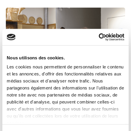
Nous utilisons des cookies.
Les cookies nous permettent de personnaliser le contenu
et les annonces, d'offrir des fonctionnalités relatives aux
médias sociaux et d'analyser notre trafic. Nous
Evénements
Atelier
partageons également des informations sur l'utilisation de
21 Octobre 2026
Atelier sur l’impact local dans le
notre site avec nos partenaires de médias sociaux, de
publicité et d'analyse, qui peuvent combiner celles-ci
secteur de l'hôtellerie — #2ème
avec d'autres informations que vous leur avez fournies
édition
ou qu'ils ont collectées lors de votre utilisation de leurs
services.
Découvrez comment les dirigeants et les acteurs