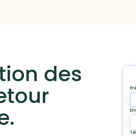
tion des
etour
Pr
e.
Em
Té