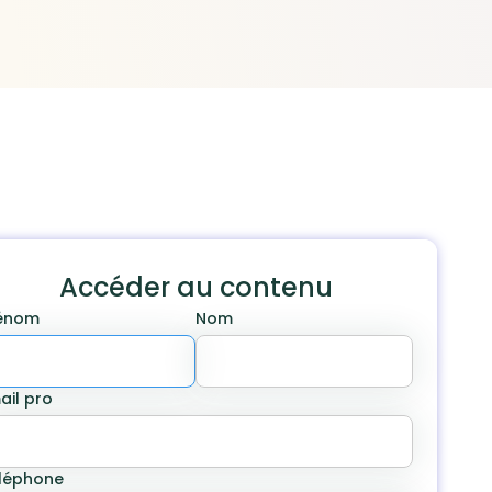
Accéder au contenu
énom
Nom
ail pro
léphone