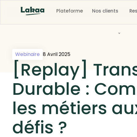
Plateforme
Nos clients
Re
Webinaire
8 Avril 2025
[Replay] Tran
Durable : Co
les métiers a
défis ?