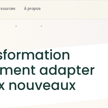
ssources
À propos
sformation
mment adapter
ux nouveaux