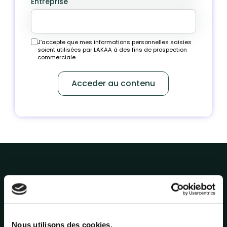
Entreprise
J’accepte que mes informations personnelles saisies
soient utilisées par LAKAA à des fins de prospection
commerciale.
Nos dernières
études sur l'impact local
Nous utilisons des cookies.