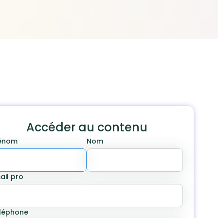
Accéder au contenu
énom
Nom
ail pro
léphone