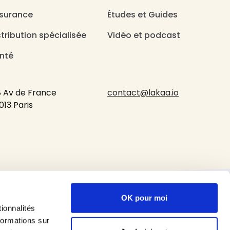
surance
Études et Guides
stribution spécialisée
Vidéo et podcast
nté
8 Av de France
contact@lakaa.io
013 Paris
légales
OK pour moi
ionnalités
formations sur