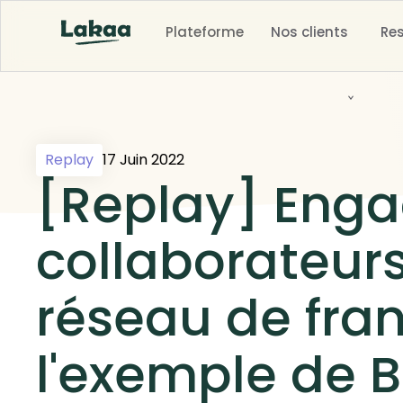
Plateforme
Nos clients
Re
Replay
17 Juin 2022
[Replay] Enga
collaborateur
réseau de fran
l'exemple de 