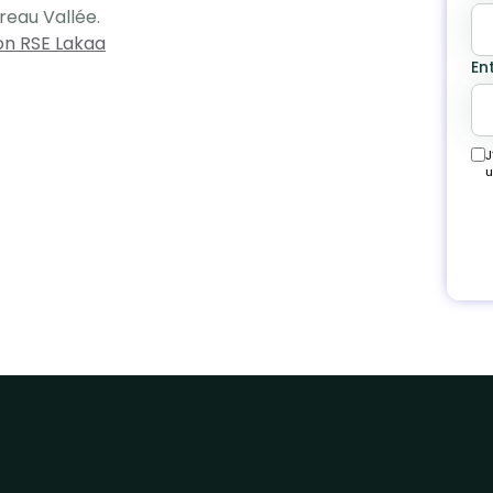
reau Vallée.
on RSE Lakaa
En
J
u