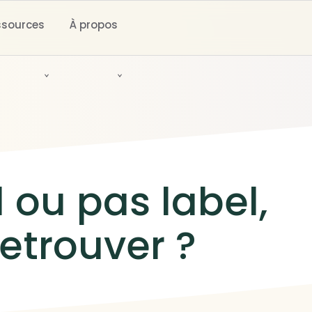
ssources
À propos
 ou pas label,
etrouver ?