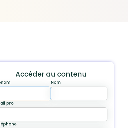
Accéder au contenu
énom
Nom
ail pro
léphone