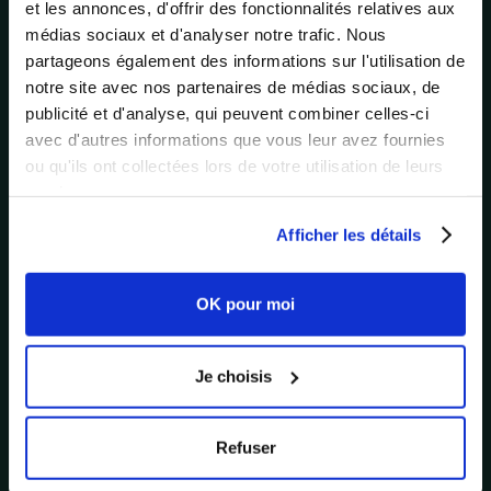
et les annonces, d'offrir des fonctionnalités relatives aux
médias sociaux et d'analyser notre trafic. Nous
partageons également des informations sur l'utilisation de
notre site avec nos partenaires de médias sociaux, de
publicité et d'analyse, qui peuvent combiner celles-ci
avec d'autres informations que vous leur avez fournies
ou qu'ils ont collectées lors de votre utilisation de leurs
services.
Afficher les détails
Comment INTERSPORT et Easy Cash transforment
OK pour moi
l'engagement dans leurs réseaux
Je choisis
Refuser