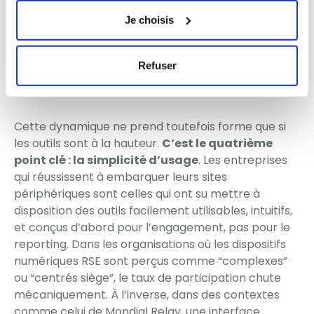
nombre d’initiatives partagées — a créé un effet
Je choisis
d’émulation largement supérieur à ce que les
services centraux avaient anticipé. Comme le note
un manager d’agence : « On voit ce que font les
Refuser
autres, ça motive les équipes. On veut être à la
hauteur. »
Cette dynamique ne prend toutefois forme que si
les outils sont à la hauteur.
C’est le quatrième
point clé : la simplicité d’usage
. Les entreprises
qui réussissent à embarquer leurs sites
périphériques sont celles qui ont su mettre à
disposition des outils facilement utilisables, intuitifs,
et conçus d’abord pour l’engagement, pas pour le
reporting. Dans les organisations où les dispositifs
numériques RSE sont perçus comme “complexes”
ou “centrés siège”, le taux de participation chute
mécaniquement. À l’inverse, dans des contextes
comme celui de Mondial Relay, une interface