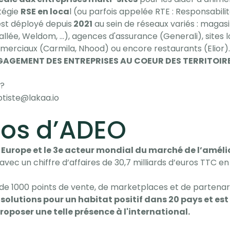
tégie
RSE en loca
l (ou parfois appelée RTE : Responsabilit
 est déployé depuis
2021
au sein de réseaux variés : magasi
llée, Weldom, ...), agences d'assurance (Generali), sites 
merciaux (Carmila, Nhood) ou encore restaurants (Elior)
GAGEMENT DES ENTREPRISES AU COEUR DES TERRITOIRE
 ?
ptiste@lakaa.io
pos d’ADEO
 Europe et le 3e acteur mondial du marché de l’améli
avec un chiffre d’affaires de 30,7 milliards d’euros TTC en
de 1000 points de vente, de marketplaces et de partenar
solutions pour un habitat positif dans 20 pays et est
oposer une telle présence à l'international.