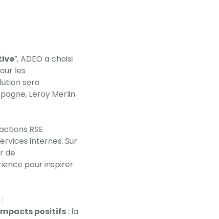
tive
”, ADEO a choisi
our les
lution sera
pagne, Leroy Merlin
 actions RSE
ervices internes. Sur
r de
rience pour inspirer
 :
impacts positifs
: la