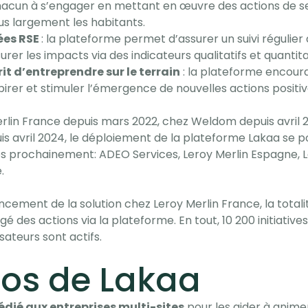
hacun à s’engager en mettant en œuvre des actions de se
us largement les habitants.
ées RSE
: la plateforme permet d’assurer un suivi régulier d
er les impacts via des indicateurs qualitatifs et quantita
it d’entreprendre sur le terrain
: la plateforme encoura
nspirer et stimuler l’émergence de nouvelles actions positi
rlin France depuis mars 2022, chez Weldom depuis avril 
is avril 2024, le déploiement de la plateforme Lakaa se p
s prochainement: ADEO Services, Leroy Merlin Espagne, Ler
e.
ncement de la solution chez Leroy Merlin France, la total
é des actions via la plateforme. En tout, 10 200 initiativ
isateurs sont actifs.
pos de Lakaa
dédié aux entreprises multi-sites
pour les aider à animer