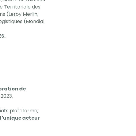
é Territoriale des
ns (Leroy Merlin,
logistiques (Mondial
.
S.
oration de
 2023.
iats plateforme,
 l’unique acteur