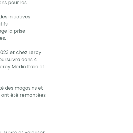
ns pour les
es initiatives
tifs.
ge la prise
ves.
2023 et chez Leroy
oursuivra dans 4
oy Merlin Italie et
ité des magasins et
es ont été remontées
, suivre et valoriser