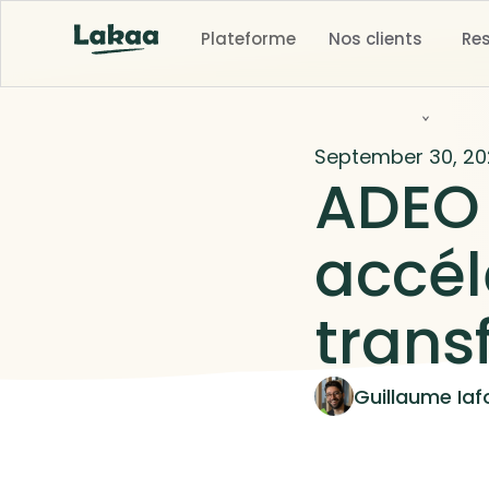
Plateforme
Nos clients
Re
September 30, 2
ADEO 
accél
trans
Guillaume Iafo