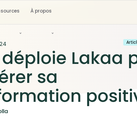
ssources
À propos
Artic
024
déploie Lakaa 
érer sa
formation positi
lla