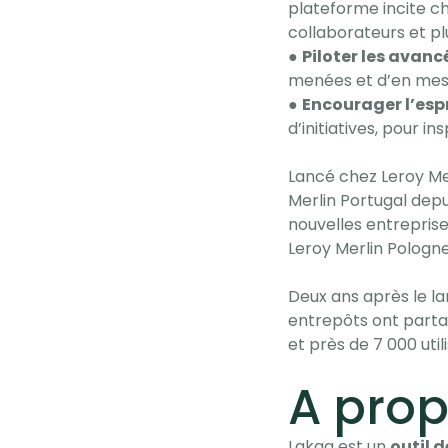
plateforme incite c
collaborateurs et pl
●
Piloter les avanc
menées et d’en mesur
●
Encourager l’espr
d’initiatives, pour i
Lancé chez Leroy Me
Merlin Portugal depu
nouvelles entreprise
Leroy Merlin Pologn
Deux ans après le la
entrepôts ont partag
et près de 7 000 util
A pro
Lakaa est un
outil 