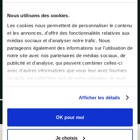
Nous utilisons des cookies.
Les cookies nous permettent de personnaliser le contenu
et les annonces, d'offrir des fonctionnalités relatives aux
médias sociaux et d'analyser notre trafic. Nous
partageons également des informations sur l'utilisation de
notre site avec nos partenaires de médias sociaux, de
publicité et d'analyse, qui peuvent combiner celles-ci
avec d'autres informations que vous leur avez fournies
ou qu'ils ont collectées lors de votre utilisation de leurs
services.
Comment transformer vos engagements RSE en
leviers de performance économique ?
Afficher les détails
Voir tous nos contenus
OK pour moi
Je choisis