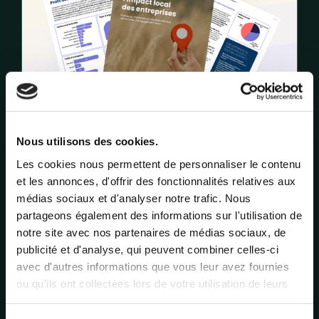
Nous utilisons des cookies.
Enquête sur l'impact positif local des entreprises
Les cookies nous permettent de personnaliser le contenu
et les annonces, d'offrir des fonctionnalités relatives aux
médias sociaux et d'analyser notre trafic. Nous
partageons également des informations sur l'utilisation de
notre site avec nos partenaires de médias sociaux, de
publicité et d'analyse, qui peuvent combiner celles-ci
avec d'autres informations que vous leur avez fournies
ou qu'ils ont collectées lors de votre utilisation de leurs
services.