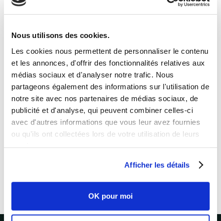
Email pro
Nous utilisons des cookies.
Téléphone
Les cookies nous permettent de personnaliser le contenu
et les annonces, d'offrir des fonctionnalités relatives aux
médias sociaux et d'analyser notre trafic. Nous
Entreprise
partageons également des informations sur l'utilisation de
notre site avec nos partenaires de médias sociaux, de
publicité et d'analyse, qui peuvent combiner celles-ci
J’accepte que mes informations personnelles
avec d'autres informations que vous leur avez fournies
saisies soient utilisées par LAKAA à des fins
de prospection commerciale.
ou qu'ils ont collectées lors de votre utilisation de leurs
services.
Afficher les détails
OK pour moi