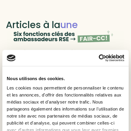
Articles à la
une
Nous utilisons des cookies.
Les cookies nous permettent de personnaliser le contenu
et les annonces, d'offrir des fonctionnalités relatives aux
médias sociaux et d'analyser notre trafic. Nous
RSE locale et RTE
partageons également des informations sur l'utilisation de
Comment créer et animer un
notre site avec nos partenaires de médias sociaux, de
publicité et d'analyse, qui peuvent combiner celles-ci
réseau d’ambassadeurs RSE
avec d'autres informations que vous leur avez fournies