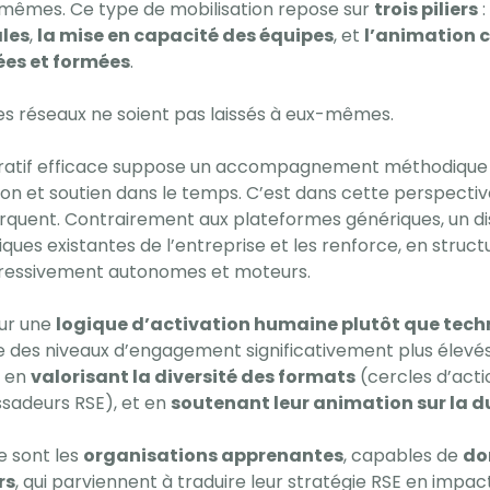
mêmes. Ce type de mobilisation repose sur
trois piliers
:
ales
,
la mise en capacité des équipes
, et
l’animation 
ées et formées
.
es réseaux ne soient pas laissés à eux-mêmes.
boratif efficace suppose un accompagnement méthodique : 
ation et soutien dans le temps. C’est dans cette perspecti
uent. Contrairement aux plateformes génériques, un disp
ques existantes de l’entreprise et les renforce, en structu
gressivement autonomes et moteurs.
ur une
logique d’activation humaine plutôt que tec
e des niveaux d’engagement significativement plus élevés
, en
valorisant la diversité des formats
(cercles d’act
sadeurs RSE), et en
soutenant leur animation sur la d
e sont les
organisations apprenantes
, capables de
don
rs
, qui parviennent à traduire leur stratégie RSE en impact 