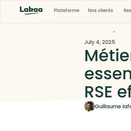
Plateforme
Nos clients
Re
July 4, 2025
Métier
essen
RSE e
Guillaume Iafo