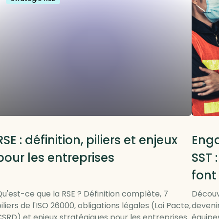
RSE
RSE : définition, piliers et enjeux
Enga
pour les entreprises
SST 
font
u'est-ce que la RSE ? Définition complète, 7
Découv
iliers de l'ISO 26000, obligations légales (Loi Pacte,
deveni
SRD) et enjeux stratégiques pour les entreprises.
équipes