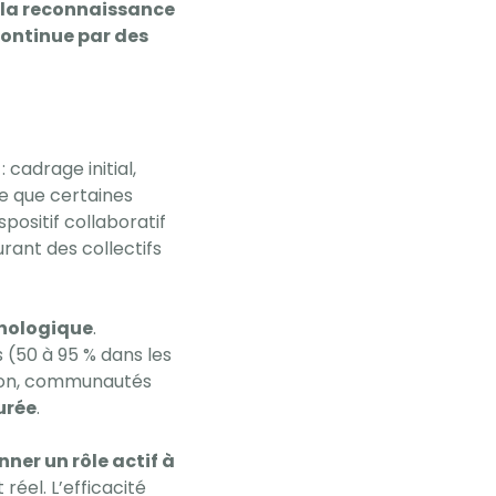
la reconnaissance
continue par des
cadrage initial,
ve que certaines
ositif collaboratif
rant des collectifs
hnologique
.
 (50 à 95 % dans les
ion, communautés
urée
.
ner un rôle actif à
réel. L’efficacité