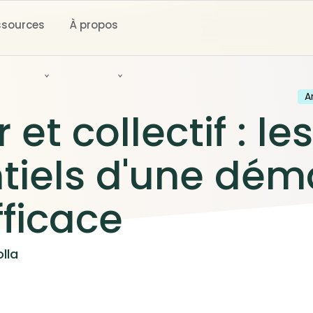
ssources
À propos
A
 et collectif : les
tiels d'une dé
fficace
lla