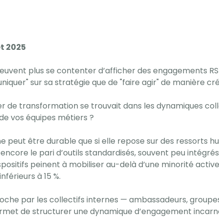
et 2025
euvent plus se contenter d’afficher des engagements RSE,
iquer" sur sa stratégie que de "faire agir" de manière cr
evier de transformation se trouvait dans les dynamiques col
de vos équipes métiers ?
ne peut être durable que si elle repose sur des ressorts 
encore le pari d’outils standardisés, souvent peu intégrés
positifs peinent à mobiliser au-delà d’une minorité activ
férieurs à 15 %.
roche par les collectifs internes — ambassadeurs, groupes
et de structurer une dynamique d’engagement incarnée