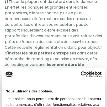
/ETI
car la plupart ont du retard dans le domaine.
En effet, les banques et grandes entreprises
partenaires/clientes sont de plus en plus
demandeuses d'informations sur les enjeux de
durabilité. Les entreprises ne publiant pas de
rapport risqueraient d'être exclues des
portefeuilles d'investissement, et se voir refuser des
prêts de fonds ou des contrats de sous-traitance.
Cette nouvelle réglementation a donc pour objectif
d'
inciter les plus petites entreprises
dans cette
démarche de reporting et sa mise en œuvre, afin
de les diriger vers une
économie durable
.
La commission assure que ces normes seront
adaptées et simplifiées pour les PME, de sorte que
PME non cotées volontaires puissent aussi les
utiliser comme base.
Nous utilisons des cookies.
Cette évolution de directive reflète ainsi une
volonté de toutes les parties prenantes d'
accorder
Les cookies nous permettent de personnaliser le contenu
davantage d'importance au Développement
et les annonces, d'offrir des fonctionnalités relatives aux