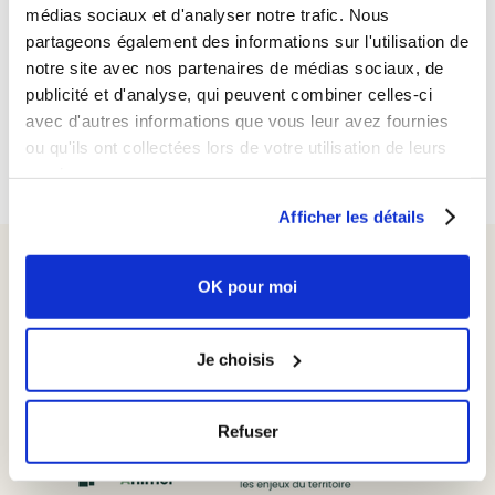
Durable
, et d'adopter des politiques plus
médias sociaux et d'analyser notre trafic. Nous
exigeantes en la matière. Cette tendance, qui
partageons également des informations sur l'utilisation de
s'accentue de plus en plus, oblige les sociétés
notre site avec nos partenaires de médias sociaux, de
adopter une
stratégie RSE cohérente
et des
publicité et d'analyse, qui peuvent combiner celles-ci
démarches et outils facilitant sa mise en
avec d'autres informations que vous leur avez fournies
œuvre
.
ou qu'ils ont collectées lors de votre utilisation de leurs
services.
Afficher les détails
OK pour moi
Articles à la
une
Je choisis
Refuser